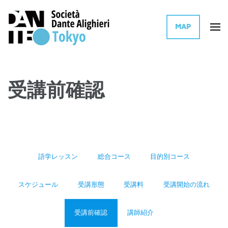
MAP
イタリア文化とイタリア語を世界に普及活動するイタリア政府系団体の東
ダンテ・アリギエーリ協会 東京
京支部
受講前確認
語学レッスン
総合コース
目的別コース
スケジュール
受講形態
受講料
受講開始の流れ
受講前確認
講師紹介