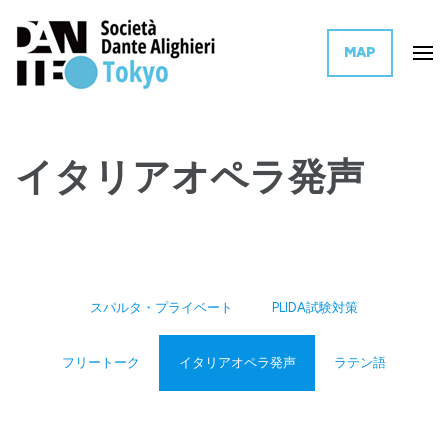
MAP
イタリア文化とイタリア語を世界に普及活動するイタリア政府系団体の東
ダンテ・アリギエーリ協会 東京
京支部
イタリアオペラ発声
スパルタ・プライベート
PLIDA試験対策
フリートーク
イタリアオペラ発声
ラテン語