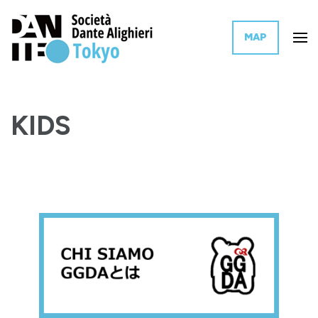
MAP
イタリア文化とイタリア語を世界に普及活動するイタリア政府系団体の東
ダンテ・アリギエーリ協会 東京
京支部
KIDS