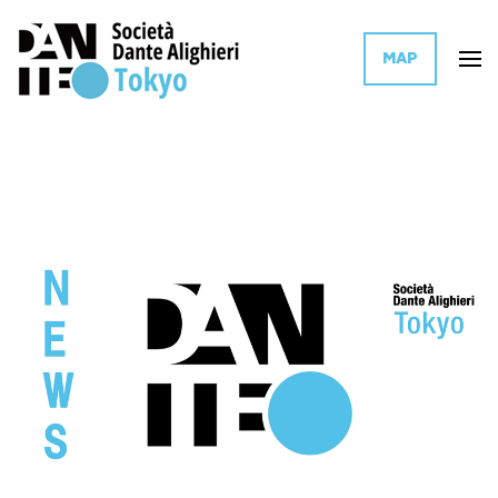
MAP
イタリア文化とイタリア語を世界に普及活動するイタリア政府系団体の東
ダンテ・アリギエーリ協会 東京
京支部