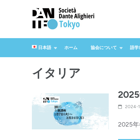
イタリア文化とイタリア語を世界に普及活動するイタリア
ダンテ・アリギエーリ協
日本語
ホーム
協会について
語学
イタリア
20
2024-
202