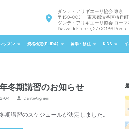
ダンテ・アリギエーリ協会 東京
〒150-0031 東京都渋谷区桜丘町
ダンテ・アリギエーリ協会 ローマ
Piazza di Firenze, 27 00186 Roma
政府系団体の東京支部
会 東京
レッスン
資格検定(PLIDA)
留学・移住
KIDS
イ
25年冬期講習のお知らせ
12-04
DanteAlighieri
5年冬期講習のスケジュールが決定しました。