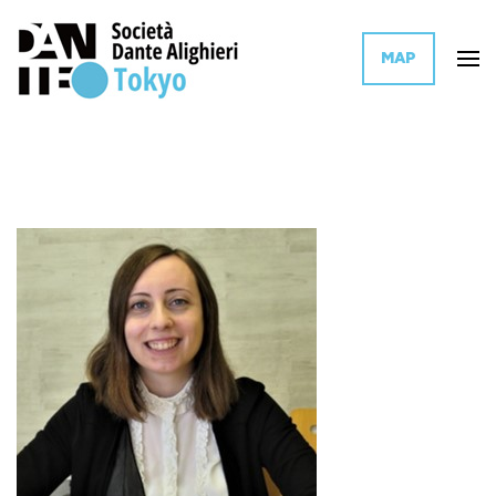
MAP
イタリア文化とイタリア語を世界に普及活動するイタリア政府系団体の東
ダンテ・アリギエーリ協会 東京
京支部